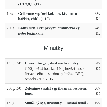
(1,3,7,9,10,12)
Grilované vepřové koleno s křenem a
1 ks
339
hořčicí, chléb (1,10)
Kč
Katův šleh s křupavými bramboráčky
200g
249
nebo topinkami
Kč
Minutky
Hovězí Burger, steakové hranolky
150g/150
249
(150g světlá houska, 120g hovězí maso,
Kč
červená cibule, slanina, polníček, BBQ
omáčka) /1,3,7,10/
Zeleninový salát s grilovaným lososem,
200g/150
209
toust
Kč
Smažený sýr, hranolky, tatarská omáčka
150g
199