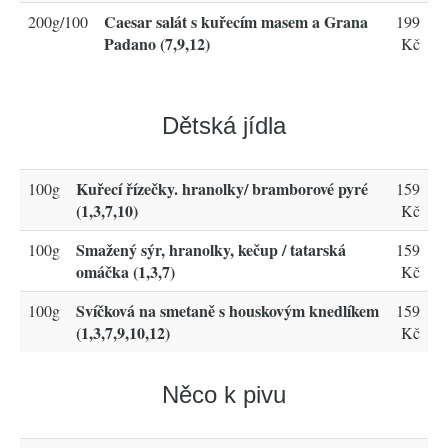
Caesar salát s kuřecím masem a Grana
200g/100
199
Padano (7,9,12)
Kč
Dětská jídla
Kuřecí řízečky. hranolky/ bramborové pyré
100g
159
(1,3,7,10)
Kč
Smažený sýr, hranolky, kečup / tatarská
100g
159
omáčka (1,3,7)
Kč
Svíčková na smetaně s houskovým knedlíkem
100g
159
(1,3,7,9,10,12)
Kč
Něco k pivu