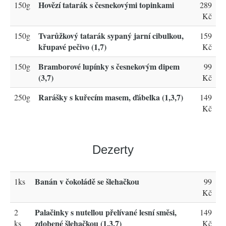
Hovězí tatarák s česnekovými topinkami
150g
289
Kč
Tvarůžkový tatarák sypaný jarní cibulkou,
150g
159
křupavé pečivo (1,7)
Kč
Bramborové lupínky s česnekovým dipem
150g
99
(3,7)
Kč
Rarášky s kuřecím masem, ďábelka (1,3,7)
250g
149
Kč
Dezerty
Banán v čokoládě se šlehačkou
1ks
99
Kč
Palačinky s nutellou přelívané lesní směsi,
2
149
zdobené šlehačkou (1,3,7)
ks
Kč