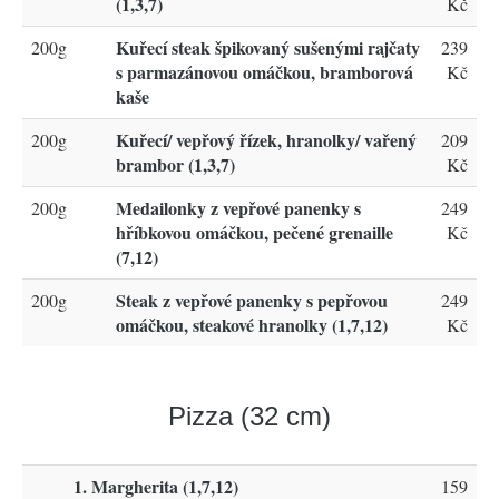
(1,3,7)
Kč
Kuřecí steak špikovaný sušenými rajčaty
200g
239
s parmazánovou omáčkou, bramborová
Kč
kaše
Kuřecí/ vepřový řízek, hranolky/ vařený
200g
209
brambor (1,3,7)
Kč
Medailonky z vepřové panenky s
200g
249
hříbkovou omáčkou, pečené grenaille
Kč
(7,12)
Steak z vepřové panenky s pepřovou
200g
249
omáčkou, steakové hranolky (1,7,12)
Kč
Pizza (32 cm)
1. Margherita (1,7,12)
159