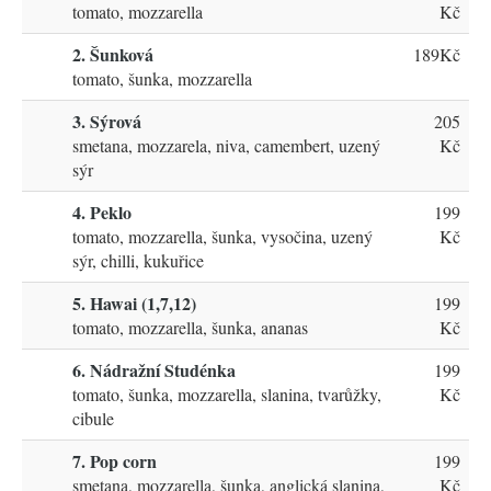
tomato, mozzarella
Kč
2. Šunková
189Kč
tomato, šunka, mozzarella
3. Sýrová
205
smetana, mozzarela, niva, camembert, uzený
Kč
sýr
4. Peklo
199
tomato, mozzarella, šunka, vysočina, uzený
Kč
sýr, chilli, kukuřice
5. Hawai (1,7,12)
199
tomato, mozzarella, šunka, ananas
Kč
6. Nádražní Studénka
199
tomato, šunka, mozzarella, slanina, tvarůžky,
Kč
cibule
7. Pop corn
199
smetana, mozzarella, šunka, anglická slanina,
Kč