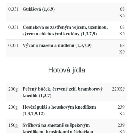
Gulášová (1,6,9)
0,33l
68
Kč
Česneková se zastřeným vejcem, uzeninou,
0,33l
68
sýrem a chlebovými krutóny (1,3,7,9)
Kč
Vývar s masem a nudlemi (1,3,7,9)
0,33l
68
Kč
Hotová jídla
Pečený bůček, červené zelí, bramborový
200g
229Kč
knedlík (1,3,7)
Hovězí guláš s houskovým knedlíkem
200g
239
(1,3,7,9,12)
Kč
Svíčková na smetaně se špekovým
150g
239
knedlíkem, brusinkami a šlehačkou
Kč